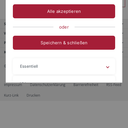
Anmelden
Alle akzeptieren
Service
oder
Weitere Angebote
Speichern & schließen
Portale
Kontaktinfo
© 2026 Eberhard Karls Universität Tübingen, Tübingen
Essentiell
Videos
Impressum
Datenschutzerklärung
Barrierefreiheit
RSS-Feed
Kurz-Link
Drucken
Impressum
Datenschutzerklärung