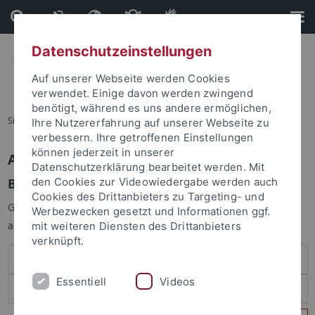
Direkt
Direkt
zum
zur
Inhalt
Fußleiste
Datenschutzeinstellungen
Auf unserer Webseite werden Cookies
verwendet. Einige davon werden zwingend
benötigt, während es uns andere ermöglichen,
Sie sind hier:
Startseite
Ihre Nutzererfahrung auf unserer Webseite zu
verbessern. Ihre getroffenen Einstellungen
können jederzeit in unserer
Anmelden
Datenschutzerklärung bearbeitet werden. Mit
Benutzeranmeldung
den Cookies zur Videowiedergabe werden auch
Cookies des Drittanbieters zu Targeting- und
Geben Sie Ihren Benutzernamen und Ihr Passwort an um sich
Werbezwecken gesetzt und Informationen ggf.
anzumelden:
mit weiteren Diensten des Drittanbieters
verknüpft.
Essentiell
Videos