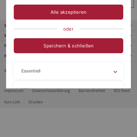
Anmelden
Alle akzeptieren
Service
oder
Weitere Angebote
Speichern & schließen
Portale
Kontaktinfo
© 2026 Eberhard Karls Universität Tübingen, Tübingen
Essentiell
Videos
Impressum
Datenschutzerklärung
Barrierefreiheit
RSS-Feed
Kurz-Link
Drucken
Impressum
Datenschutzerklärung