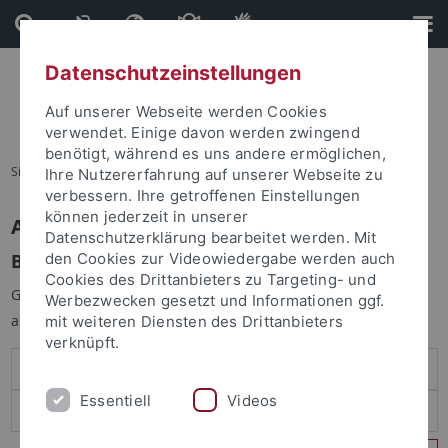
Direkt
Direkt
zum
zur
Inhalt
Fußleiste
Datenschutzeinstellungen
Auf unserer Webseite werden Cookies
verwendet. Einige davon werden zwingend
benötigt, während es uns andere ermöglichen,
Sie sind hier:
Startseite
Ihre Nutzererfahrung auf unserer Webseite zu
verbessern. Ihre getroffenen Einstellungen
können jederzeit in unserer
Anmelden
Datenschutzerklärung bearbeitet werden. Mit
Benutzeranmeldung
den Cookies zur Videowiedergabe werden auch
Cookies des Drittanbieters zu Targeting- und
Geben Sie Ihren Benutzernamen und Ihr Passwort an um sich
Werbezwecken gesetzt und Informationen ggf.
anzumelden:
mit weiteren Diensten des Drittanbieters
verknüpft.
Essentiell
Videos