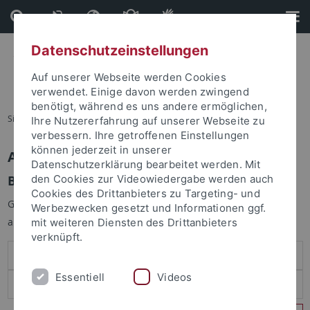
Direkt
Direkt
zum
zur
Inhalt
Fußleiste
Datenschutzeinstellungen
Auf unserer Webseite werden Cookies
verwendet. Einige davon werden zwingend
benötigt, während es uns andere ermöglichen,
Sie sind hier:
Startseite
Ihre Nutzererfahrung auf unserer Webseite zu
verbessern. Ihre getroffenen Einstellungen
können jederzeit in unserer
Anmelden
Datenschutzerklärung bearbeitet werden. Mit
Benutzeranmeldung
den Cookies zur Videowiedergabe werden auch
Cookies des Drittanbieters zu Targeting- und
Geben Sie Ihren Benutzernamen und Ihr Passwort an um sich
Werbezwecken gesetzt und Informationen ggf.
anzumelden:
mit weiteren Diensten des Drittanbieters
verknüpft.
Essentiell
Videos