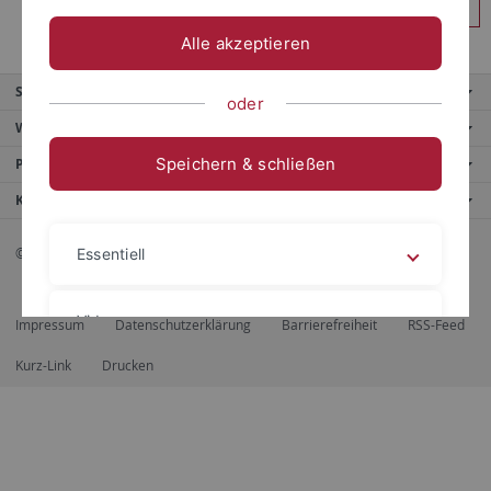
Anmelden
Alle akzeptieren
Service
oder
Weitere Angebote
Speichern & schließen
Portale
Kontaktinfo
© 2026 Eberhard Karls Universität Tübingen, Tübingen
Essentiell
Videos
Impressum
Datenschutzerklärung
Barrierefreiheit
RSS-Feed
Kurz-Link
Drucken
Impressum
Datenschutzerklärung