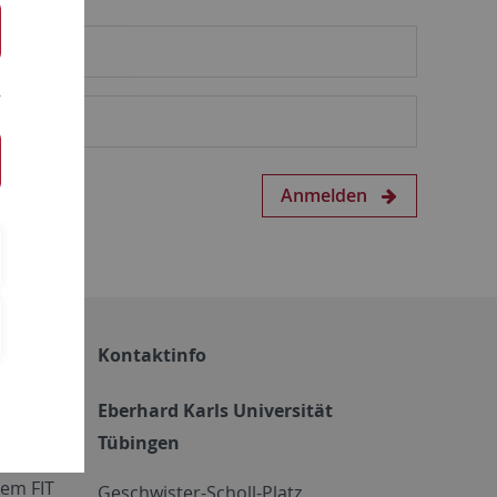
Anmelden
Kontaktinfo
Eberhard Karls Universität
Tübingen
em FIT
Geschwister-Scholl-Platz