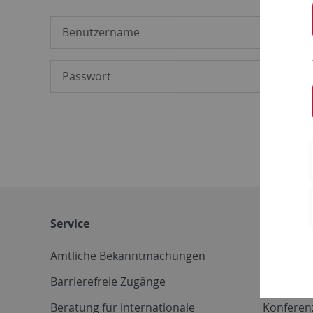
Service
Weitere 
Amtliche Bekanntmachungen
Betriebs
Barrierefreie Zugänge
CD-Vorla
Beratung für internationale
Konferen