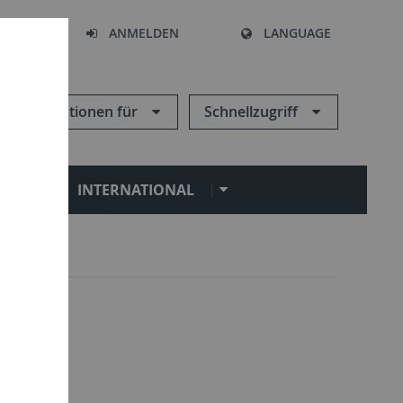
HEN
ANMELDEN
LANGUAGE
Informationen für
Schnellzugriff
N
INTERNATIONAL