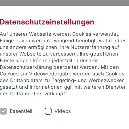
RACHE
UNI A-Z
KONTAKT
SUC
Datenschutzeinstellungen
Auf unserer Webseite werden Cookies verwendet.
Einige davon werden zwingend benötigt, während es
uns andere ermöglichen, Ihre Nutzererfahrung auf
unserer Webseite zu verbessern. Ihre getroffenen
TUDIUM
Einstellungen können jederzeit in unserer
FORSCHUNG
EINRICHTUNGE
Datenschutzerklärung bearbeitet werden. Mit den
Cookies zur Videowiedergabe werden auch Cookies
des Drittanbieters zu Targeting- und Werbezwecken
gesetzt und Informationen ggf. mit weiteren Diensten
des Drittanbieters verknüpft.
Essentiell
Videos
t an um sich anzumelden: