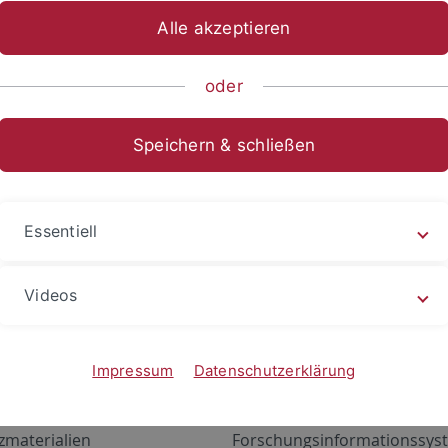
Alle akzeptieren
oder
Speichern & schließen
Essentiell
Videos
Angebote
Portale
zustand Netzwerk
ALMA
Impressum
Datenschutzerklärung
gen
Exchange Mail (OWA)
zmaterialien
Forschungsinformationssyst