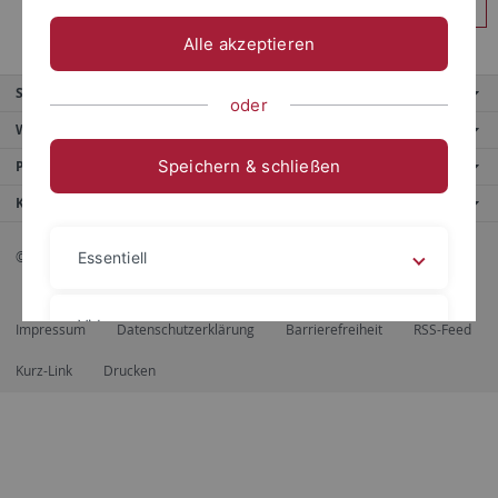
Anmelden
Alle akzeptieren
Service
oder
Weitere Angebote
Speichern & schließen
Portale
Kontaktinfo
© 2026 Eberhard Karls Universität Tübingen, Tübingen
Essentiell
Videos
Impressum
Datenschutzerklärung
Barrierefreiheit
RSS-Feed
Kurz-Link
Drucken
Impressum
Datenschutzerklärung