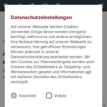
Direkt
Direkt
zum
zur
Inhalt
Fußleiste
Datenschutzeinstellungen
Auf unserer Webseite werden Cookies
verwendet. Einige davon werden zwingend
benötigt, während es uns andere ermöglichen,
Sie sind hier:
Startseite
Ihre Nutzererfahrung auf unserer Webseite zu
verbessern. Ihre getroffenen Einstellungen
können jederzeit in unserer
Anmelden
Datenschutzerklärung bearbeitet werden. Mit
Benutzeranmeldung
den Cookies zur Videowiedergabe werden auch
Cookies des Drittanbieters zu Targeting- und
Geben Sie Ihren Benutzernamen und Ihr Passwort an um sich
Werbezwecken gesetzt und Informationen ggf.
anzumelden:
mit weiteren Diensten des Drittanbieters
verknüpft.
Essentiell
Videos