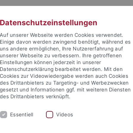
RACHE
UNI A-Z
KONTAKT
SUC
Datenschutzeinstellungen
Auf unserer Webseite werden Cookies verwendet.
Einige davon werden zwingend benötigt, während es
uns andere ermöglichen, Ihre Nutzererfahrung auf
unserer Webseite zu verbessern. Ihre getroffenen
TUDIUM
Einstellungen können jederzeit in unserer
FORSCHUNG
EINRICHTUNGE
Datenschutzerklärung bearbeitet werden. Mit den
Cookies zur Videowiedergabe werden auch Cookies
des Drittanbieters zu Targeting- und Werbezwecken
gesetzt und Informationen ggf. mit weiteren Diensten
des Drittanbieters verknüpft.
Essentiell
Videos
t an um sich anzumelden: