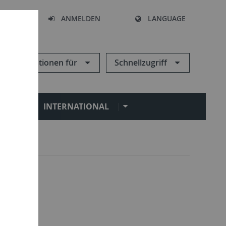
HEN
ANMELDEN
LANGUAGE
Informationen für
Schnellzugriff
N
INTERNATIONAL