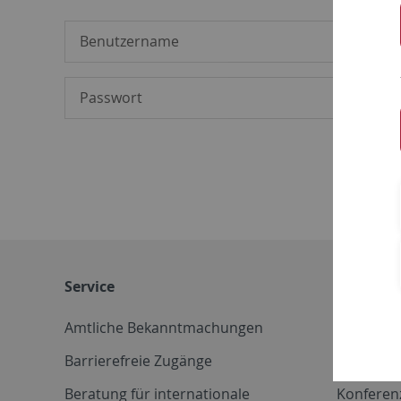
Service
Weitere 
Amtliche Bekanntmachungen
Betriebs
Barrierefreie Zugänge
CD-Vorla
Beratung für internationale
Konferen