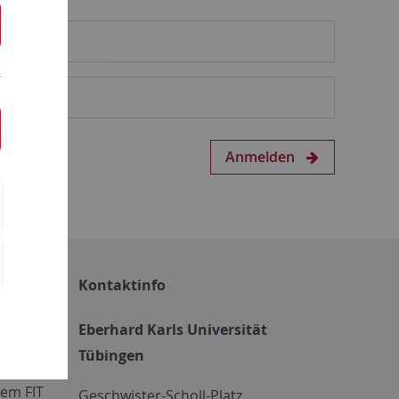
Anmelden
Kontaktinfo
Eberhard Karls Universität
Tübingen
em FIT
Geschwister-Scholl-Platz