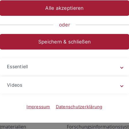
Alle akzeptieren
oder
Speichern & schließen
Essentiell
Videos
Angebote
Portale
zustand Netzwerk
ALMA
Impressum
Datenschutzerklärung
gen
Exchange Mail (OWA)
zmaterialien
Forschungsinformationssyst