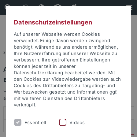
Direkt
Direkt
zum
zur
Inhalt
Fußleiste
Datenschutzeinstellungen
Auf unserer Webseite werden Cookies
verwendet. Einige davon werden zwingend
benötigt, während es uns andere ermöglichen,
Sie sind hier:
Startseite
Ihre Nutzererfahrung auf unserer Webseite zu
verbessern. Ihre getroffenen Einstellungen
können jederzeit in unserer
Anmelden
Datenschutzerklärung bearbeitet werden. Mit
Benutzeranmeldung
den Cookies zur Videowiedergabe werden auch
Cookies des Drittanbieters zu Targeting- und
Geben Sie Ihren Benutzernamen und Ihr Passwort an um sich
Werbezwecken gesetzt und Informationen ggf.
anzumelden:
mit weiteren Diensten des Drittanbieters
verknüpft.
Essentiell
Videos