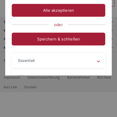
Anmelden
Alle akzeptieren
Service
oder
Weitere Angebote
Speichern & schließen
Portale
Kontaktinfo
© 2026 Eberhard Karls Universität Tübingen, Tübingen
Essentiell
Videos
Impressum
Datenschutzerklärung
Barrierefreiheit
RSS-Feed
Kurz-Link
Drucken
Impressum
Datenschutzerklärung