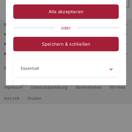
Anmelden
Alle akzeptieren
Service
oder
Weitere Angebote
Speichern & schließen
Portale
Kontaktinfo
© 2026 Eberhard Karls Universität Tübingen, Tübingen
Essentiell
Videos
Impressum
Datenschutzerklärung
Barrierefreiheit
RSS-Feed
Kurz-Link
Drucken
Impressum
Datenschutzerklärung