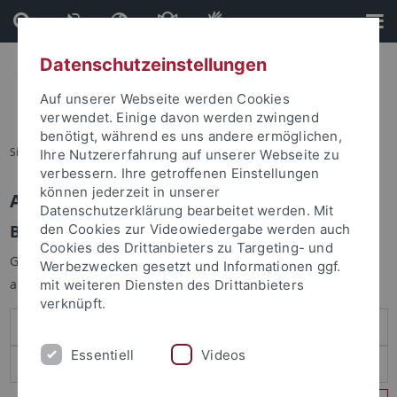
Direkt
Direkt
zum
zur
Inhalt
Fußleiste
Datenschutzeinstellungen
Auf unserer Webseite werden Cookies
verwendet. Einige davon werden zwingend
benötigt, während es uns andere ermöglichen,
Sie sind hier:
Startseite
Ihre Nutzererfahrung auf unserer Webseite zu
verbessern. Ihre getroffenen Einstellungen
können jederzeit in unserer
Anmelden
Datenschutzerklärung bearbeitet werden. Mit
Benutzeranmeldung
den Cookies zur Videowiedergabe werden auch
Cookies des Drittanbieters zu Targeting- und
Geben Sie Ihren Benutzernamen und Ihr Passwort an um sich
Werbezwecken gesetzt und Informationen ggf.
anzumelden:
mit weiteren Diensten des Drittanbieters
verknüpft.
Essentiell
Videos