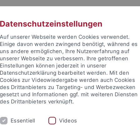
RACHE
UNI A-Z
KONTAKT
SUC
Datenschutzeinstellungen
Auf unserer Webseite werden Cookies verwendet.
Einige davon werden zwingend benötigt, während es
uns andere ermöglichen, Ihre Nutzererfahrung auf
unserer Webseite zu verbessern. Ihre getroffenen
TUDIUM
Einstellungen können jederzeit in unserer
FORSCHUNG
EINRICHTUNGE
Datenschutzerklärung bearbeitet werden. Mit den
Cookies zur Videowiedergabe werden auch Cookies
des Drittanbieters zu Targeting- und Werbezwecken
gesetzt und Informationen ggf. mit weiteren Diensten
des Drittanbieters verknüpft.
Essentiell
Videos
t an um sich anzumelden: