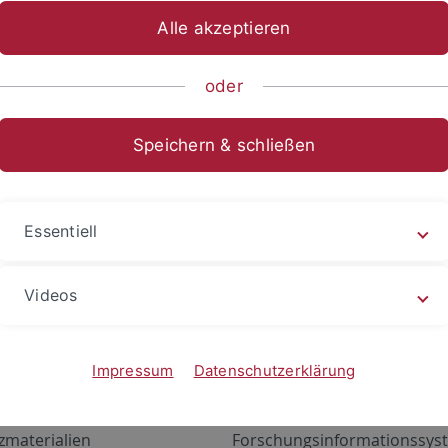
Alle akzeptieren
oder
Speichern & schließen
Essentiell
Videos
Angebote
Portale
zustand Netzwerk
ALMA
Impressum
Datenschutzerklärung
gen
Exchange Mail (OWA)
zmaterialien
Forschungsinformationssyst