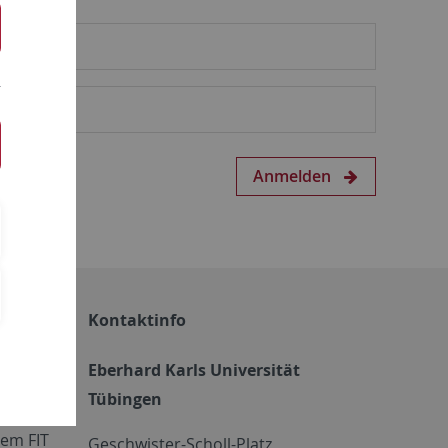
Anmelden
Kontaktinfo
Eberhard Karls Universität
Tübingen
em FIT
Geschwister-Scholl-Platz