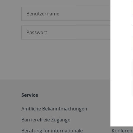
Service
Weitere 
Amtliche Bekanntmachungen
Betriebs
Barrierefreie Zugänge
CD-Vorla
Beratung für internationale
Konferen