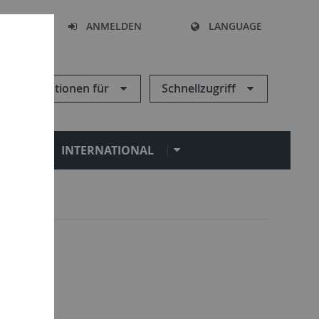
HEN
ANMELDEN
LANGUAGE
Informationen für
Schnellzugriff
N
INTERNATIONAL