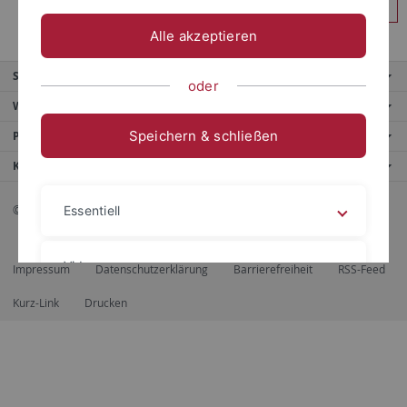
Anmelden
Alle akzeptieren
Service
oder
Weitere Angebote
Speichern & schließen
Portale
Kontaktinfo
© 2026 Eberhard Karls Universität Tübingen, Tübingen
Essentiell
Videos
Impressum
Datenschutzerklärung
Barrierefreiheit
RSS-Feed
Kurz-Link
Drucken
Impressum
Datenschutzerklärung