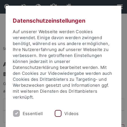
Direkt
Direkt
zum
zur
Inhalt
Fußleiste
Datenschutzeinstellungen
Auf unserer Webseite werden Cookies
verwendet. Einige davon werden zwingend
benötigt, während es uns andere ermöglichen,
Sie sind hier:
Startseite
Ihre Nutzererfahrung auf unserer Webseite zu
verbessern. Ihre getroffenen Einstellungen
können jederzeit in unserer
Anmelden
Datenschutzerklärung bearbeitet werden. Mit
Benutzeranmeldung
den Cookies zur Videowiedergabe werden auch
Cookies des Drittanbieters zu Targeting- und
Geben Sie Ihren Benutzernamen und Ihr Passwort an um sich
Werbezwecken gesetzt und Informationen ggf.
anzumelden:
mit weiteren Diensten des Drittanbieters
verknüpft.
Essentiell
Videos