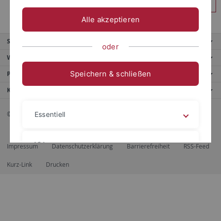
Anmelden
Alle akzeptieren
Service
oder
Weitere Angebote
Speichern & schließen
Portale
Kontaktinfo
© 2026 Eberhard Karls Universität Tübingen, Tübingen
Essentiell
Videos
Impressum
Datenschutzerklärung
Barrierefreiheit
RSS-Feed
Kurz-Link
Drucken
Impressum
Datenschutzerklärung