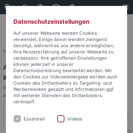
Direkt
Direkt
zum
zur
Inhalt
Fußleiste
Datenschutzeinstellungen
Auf unserer Webseite werden Cookies
verwendet. Einige davon werden zwingend
benötigt, während es uns andere ermöglichen,
Sie sind hier:
Startseite
Ihre Nutzererfahrung auf unserer Webseite zu
verbessern. Ihre getroffenen Einstellungen
können jederzeit in unserer
Anmelden
Datenschutzerklärung bearbeitet werden. Mit
Benutzeranmeldung
den Cookies zur Videowiedergabe werden auch
Cookies des Drittanbieters zu Targeting- und
Geben Sie Ihren Benutzernamen und Ihr Passwort an um sich
Werbezwecken gesetzt und Informationen ggf.
anzumelden:
mit weiteren Diensten des Drittanbieters
verknüpft.
Essentiell
Videos