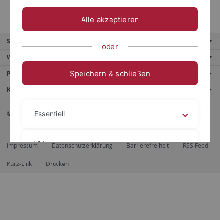
Anmelden
Alle akzeptieren
Service
oder
Weitere Angebote
Speichern & schließen
Portale
Kontaktinfo
© 2026 Eberhard Karls Universität Tübingen, Tübingen
Essentiell
Videos
Impressum
Datenschutzerklärung
Barrierefreiheit
RSS-Feed
Kurz-Link
Drucken
Impressum
Datenschutzerklärung