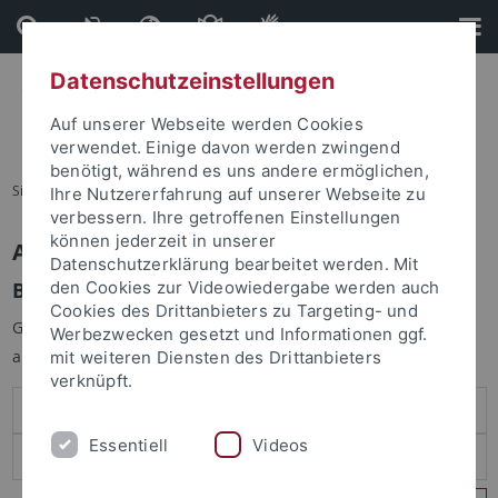
Direkt
Direkt
zum
zur
Inhalt
Fußleiste
Datenschutzeinstellungen
Auf unserer Webseite werden Cookies
verwendet. Einige davon werden zwingend
benötigt, während es uns andere ermöglichen,
Sie sind hier:
Startseite
Ihre Nutzererfahrung auf unserer Webseite zu
verbessern. Ihre getroffenen Einstellungen
können jederzeit in unserer
Anmelden
Datenschutzerklärung bearbeitet werden. Mit
Benutzeranmeldung
den Cookies zur Videowiedergabe werden auch
Cookies des Drittanbieters zu Targeting- und
Geben Sie Ihren Benutzernamen und Ihr Passwort an um sich
Werbezwecken gesetzt und Informationen ggf.
anzumelden:
mit weiteren Diensten des Drittanbieters
verknüpft.
Essentiell
Videos