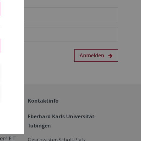
Anmelden
Kontaktinfo
Eberhard Karls Universität
Tübingen
em FIT
Geschwister-Scholl-Platz