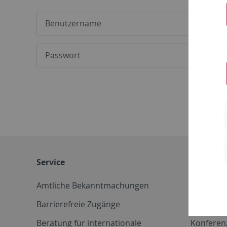
Service
Weitere 
Amtliche Bekanntmachungen
Betriebs
Barrierefreie Zugänge
CD-Vorla
Beratung für internationale
Konferen