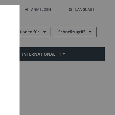
HEN
ANMELDEN
LANGUAGE
Informationen für
Schnellzugriff
N
INTERNATIONAL