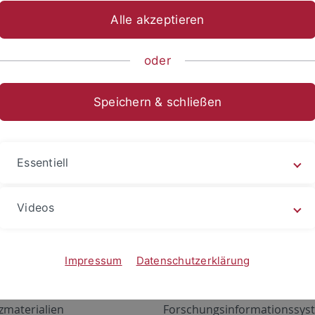
Alle akzeptieren
oder
Speichern & schließen
Essentiell
Videos
Angebote
Portale
zustand Netzwerk
ALMA
Impressum
Datenschutzerklärung
gen
Exchange Mail (OWA)
zmaterialien
Forschungsinformationssyst