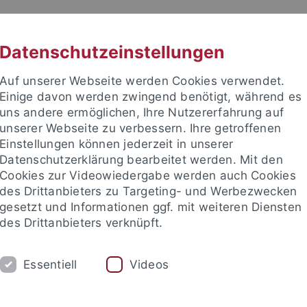
RACHE
UNI A-Z
KONTAKT
SUC
Datenschutzeinstellungen
Auf unserer Webseite werden Cookies verwendet.
Einige davon werden zwingend benötigt, während es
uns andere ermöglichen, Ihre Nutzererfahrung auf
unserer Webseite zu verbessern. Ihre getroffenen
TUDIUM
Einstellungen können jederzeit in unserer
FORSCHUNG
EINRICHTUNGE
Datenschutzerklärung bearbeitet werden. Mit den
Cookies zur Videowiedergabe werden auch Cookies
des Drittanbieters zu Targeting- und Werbezwecken
gesetzt und Informationen ggf. mit weiteren Diensten
des Drittanbieters verknüpft.
Essentiell
Videos
t an um sich anzumelden: