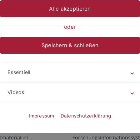
Alle akzeptieren
oder
Speichern & schließen
Essentiell
Videos
Angebote
Portale
zustand Netzwerk
ALMA
Impressum
Datenschutzerklärung
gen
Exchange Mail (OWA)
zmaterialien
Forschungsinformationssyst