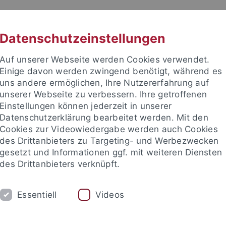
RACHE
UNI A-Z
KONTAKT
SUC
Datenschutzeinstellungen
Auf unserer Webseite werden Cookies verwendet.
Einige davon werden zwingend benötigt, während es
uns andere ermöglichen, Ihre Nutzererfahrung auf
unserer Webseite zu verbessern. Ihre getroffenen
TUDIUM
Einstellungen können jederzeit in unserer
FORSCHUNG
EINRICHTUNGE
Datenschutzerklärung bearbeitet werden. Mit den
Cookies zur Videowiedergabe werden auch Cookies
des Drittanbieters zu Targeting- und Werbezwecken
gesetzt und Informationen ggf. mit weiteren Diensten
des Drittanbieters verknüpft.
Essentiell
Videos
t an um sich anzumelden: