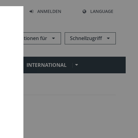
HEN
ANMELDEN
LANGUAGE
Informationen für
Schnellzugriff
N
INTERNATIONAL