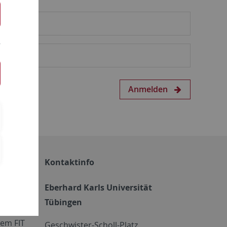
Anmelden
Kontaktinfo
Eberhard Karls Universität
Tübingen
em FIT
Geschwister-Scholl-Platz