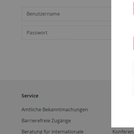
Service
Weitere 
Amtliche Bekanntmachungen
Betriebs
Barrierefreie Zugänge
CD-Vorla
Beratung für internationale
Konferen