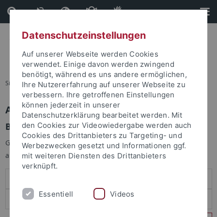
Direkt
Direkt
zum
zur
Inhalt
Fußleiste
Datenschutzeinstellungen
Auf unserer Webseite werden Cookies
verwendet. Einige davon werden zwingend
benötigt, während es uns andere ermöglichen,
Sie sind hier:
Startseite
Ihre Nutzererfahrung auf unserer Webseite zu
verbessern. Ihre getroffenen Einstellungen
können jederzeit in unserer
Anmelden
Datenschutzerklärung bearbeitet werden. Mit
Benutzeranmeldung
den Cookies zur Videowiedergabe werden auch
Cookies des Drittanbieters zu Targeting- und
Geben Sie Ihren Benutzernamen und Ihr Passwort an um sich
Werbezwecken gesetzt und Informationen ggf.
anzumelden:
mit weiteren Diensten des Drittanbieters
verknüpft.
Essentiell
Videos