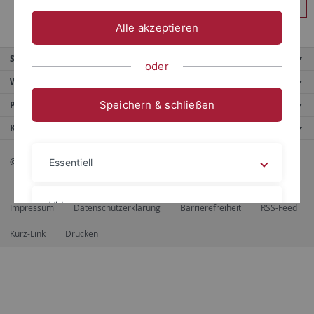
Anmelden
Alle akzeptieren
Service
oder
Weitere Angebote
Speichern & schließen
Portale
Kontaktinfo
© 2026 Eberhard Karls Universität Tübingen, Tübingen
Essentiell
Videos
Impressum
Datenschutzerklärung
Barrierefreiheit
RSS-Feed
Kurz-Link
Drucken
Impressum
Datenschutzerklärung