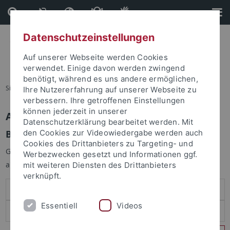
Direkt
Direkt
zum
zur
Inhalt
Fußleiste
Datenschutzeinstellungen
Auf unserer Webseite werden Cookies
verwendet. Einige davon werden zwingend
benötigt, während es uns andere ermöglichen,
Sie sind hier:
Startseite
Ihre Nutzererfahrung auf unserer Webseite zu
verbessern. Ihre getroffenen Einstellungen
können jederzeit in unserer
Anmelden
Datenschutzerklärung bearbeitet werden. Mit
Benutzeranmeldung
den Cookies zur Videowiedergabe werden auch
Cookies des Drittanbieters zu Targeting- und
Geben Sie Ihren Benutzernamen und Ihr Passwort an um sich
Werbezwecken gesetzt und Informationen ggf.
anzumelden:
mit weiteren Diensten des Drittanbieters
verknüpft.
Essentiell
Videos