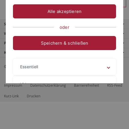
Anmelden
Alle akzeptieren
Service
oder
Weitere Angebote
Speichern & schließen
Portale
Kontaktinfo
© 2026 Eberhard Karls Universität Tübingen, Tübingen
Essentiell
Videos
Impressum
Datenschutzerklärung
Barrierefreiheit
RSS-Feed
Kurz-Link
Drucken
Impressum
Datenschutzerklärung