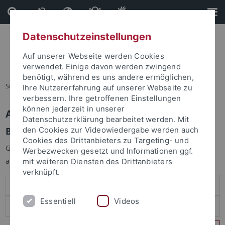
Direkt
Direkt
zum
zur
Inhalt
Fußleiste
Datenschutzeinstellungen
Auf unserer Webseite werden Cookies
verwendet. Einige davon werden zwingend
benötigt, während es uns andere ermöglichen,
Sie sind hier:
Startseite
Ihre Nutzererfahrung auf unserer Webseite zu
verbessern. Ihre getroffenen Einstellungen
können jederzeit in unserer
Anmelden
Datenschutzerklärung bearbeitet werden. Mit
Benutzeranmeldung
den Cookies zur Videowiedergabe werden auch
Cookies des Drittanbieters zu Targeting- und
Geben Sie Ihren Benutzernamen und Ihr Passwort an um sich
Werbezwecken gesetzt und Informationen ggf.
anzumelden:
mit weiteren Diensten des Drittanbieters
verknüpft.
Essentiell
Videos