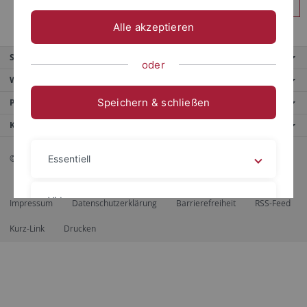
Anmelden
Alle akzeptieren
Service
oder
Weitere Angebote
Speichern & schließen
Portale
Kontaktinfo
© 2026 Eberhard Karls Universität Tübingen, Tübingen
Essentiell
Videos
Impressum
Datenschutzerklärung
Barrierefreiheit
RSS-Feed
Kurz-Link
Drucken
Impressum
Datenschutzerklärung