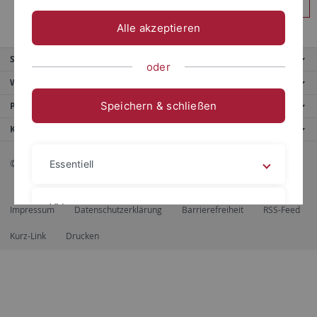
Anmelden
Alle akzeptieren
Service
oder
Weitere Angebote
Speichern & schließen
Portale
Kontaktinfo
© 2026 Eberhard Karls Universität Tübingen, Tübingen
Essentiell
Videos
Impressum
Datenschutzerklärung
Barrierefreiheit
RSS-Feed
Kurz-Link
Drucken
Impressum
Datenschutzerklärung