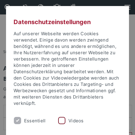
Direkt
Direkt
zum
zur
Inhalt
Fußleiste
Datenschutzeinstellungen
Auf unserer Webseite werden Cookies
verwendet. Einige davon werden zwingend
benötigt, während es uns andere ermöglichen,
Sie sind hier:
Startseite
Ihre Nutzererfahrung auf unserer Webseite zu
verbessern. Ihre getroffenen Einstellungen
können jederzeit in unserer
Anmelden
Datenschutzerklärung bearbeitet werden. Mit
Benutzeranmeldung
den Cookies zur Videowiedergabe werden auch
Cookies des Drittanbieters zu Targeting- und
Geben Sie Ihren Benutzernamen und Ihr Passwort an um sich
Werbezwecken gesetzt und Informationen ggf.
anzumelden:
mit weiteren Diensten des Drittanbieters
verknüpft.
Essentiell
Videos