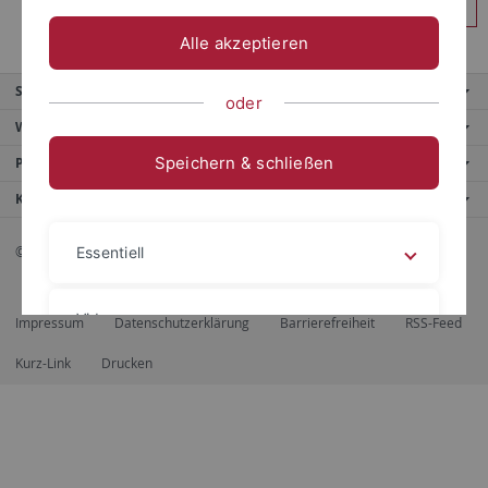
Anmelden
Alle akzeptieren
Service
oder
Weitere Angebote
Speichern & schließen
Portale
Kontaktinfo
© 2026 Eberhard Karls Universität Tübingen, Tübingen
Essentiell
Videos
Impressum
Datenschutzerklärung
Barrierefreiheit
RSS-Feed
Kurz-Link
Drucken
Impressum
Datenschutzerklärung