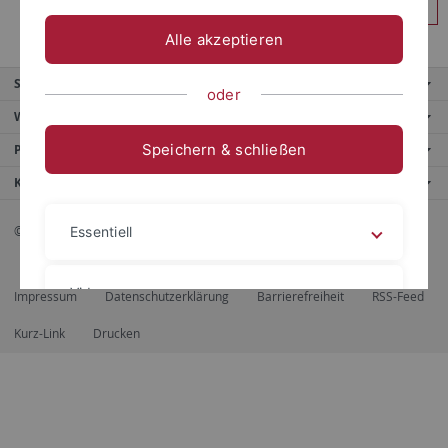
Anmelden
Alle akzeptieren
Service
oder
Weitere Angebote
Speichern & schließen
Portale
Kontaktinfo
© 2026 Eberhard Karls Universität Tübingen, Tübingen
Essentiell
Videos
Impressum
Datenschutzerklärung
Barrierefreiheit
RSS-Feed
Kurz-Link
Drucken
Impressum
Datenschutzerklärung