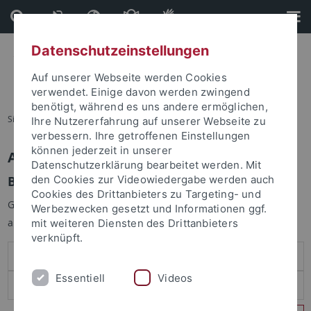
Direkt
Direkt
zum
zur
Inhalt
Fußleiste
Datenschutzeinstellungen
Auf unserer Webseite werden Cookies
verwendet. Einige davon werden zwingend
benötigt, während es uns andere ermöglichen,
Sie sind hier:
Startseite
Ihre Nutzererfahrung auf unserer Webseite zu
verbessern. Ihre getroffenen Einstellungen
können jederzeit in unserer
Anmelden
Datenschutzerklärung bearbeitet werden. Mit
Benutzeranmeldung
den Cookies zur Videowiedergabe werden auch
Cookies des Drittanbieters zu Targeting- und
Geben Sie Ihren Benutzernamen und Ihr Passwort an um sich
Werbezwecken gesetzt und Informationen ggf.
anzumelden:
mit weiteren Diensten des Drittanbieters
verknüpft.
Essentiell
Videos