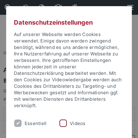
Direkt
Direkt
zum
zur
Inhalt
Fußleiste
Datenschutzeinstellungen
Auf unserer Webseite werden Cookies
verwendet. Einige davon werden zwingend
benötigt, während es uns andere ermöglichen,
Sie sind hier:
Startseite
Ihre Nutzererfahrung auf unserer Webseite zu
verbessern. Ihre getroffenen Einstellungen
können jederzeit in unserer
Anmelden
Datenschutzerklärung bearbeitet werden. Mit
Benutzeranmeldung
den Cookies zur Videowiedergabe werden auch
Cookies des Drittanbieters zu Targeting- und
Geben Sie Ihren Benutzernamen und Ihr Passwort an um sich
Werbezwecken gesetzt und Informationen ggf.
anzumelden:
mit weiteren Diensten des Drittanbieters
verknüpft.
Essentiell
Videos