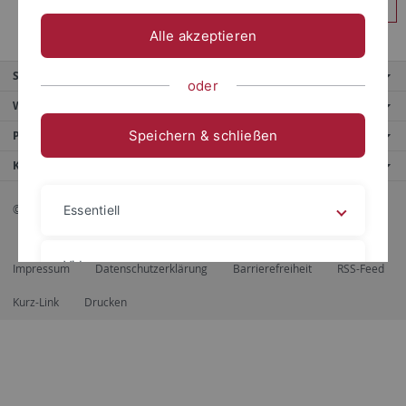
Anmelden
Alle akzeptieren
Service
oder
Weitere Angebote
Speichern & schließen
Portale
Kontaktinfo
© 2026 Eberhard Karls Universität Tübingen, Tübingen
Essentiell
Videos
Impressum
Datenschutzerklärung
Barrierefreiheit
RSS-Feed
Kurz-Link
Drucken
Impressum
Datenschutzerklärung