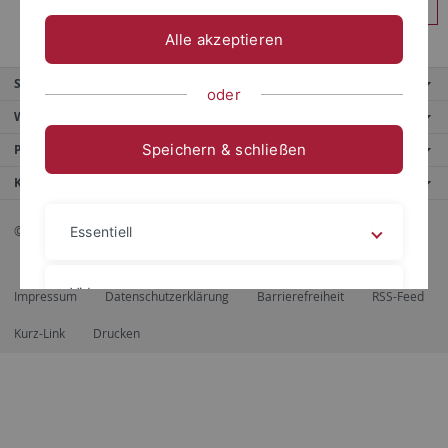
Anmelden
Alle akzeptieren
Service
oder
Weitere Angebote
Speichern & schließen
Portale
Kontaktinfo
© 2026 Eberhard Karls Universität Tübingen, Tübingen
Essentiell
Videos
Impressum
Datenschutzerklärung
Barrierefreiheit
RSS-Feed
Kurz-Link
Drucken
Impressum
Datenschutzerklärung