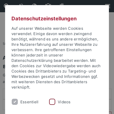
Direkt
Direkt
zum
zur
Inhalt
Fußleiste
Datenschutzeinstellungen
Auf unserer Webseite werden Cookies
verwendet. Einige davon werden zwingend
benötigt, während es uns andere ermöglichen,
Sie sind hier:
Startseite
Ihre Nutzererfahrung auf unserer Webseite zu
verbessern. Ihre getroffenen Einstellungen
können jederzeit in unserer
Anmelden
Datenschutzerklärung bearbeitet werden. Mit
Benutzeranmeldung
den Cookies zur Videowiedergabe werden auch
Cookies des Drittanbieters zu Targeting- und
Geben Sie Ihren Benutzernamen und Ihr Passwort an um sich
Werbezwecken gesetzt und Informationen ggf.
anzumelden:
mit weiteren Diensten des Drittanbieters
verknüpft.
Essentiell
Videos