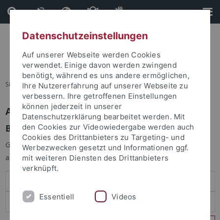
Direkt
Direkt
zum
zur
Inhalt
Fußleiste
Datenschutzeinstellungen
Auf unserer Webseite werden Cookies
verwendet. Einige davon werden zwingend
benötigt, während es uns andere ermöglichen,
Sie sind hier:
Startseite
Ihre Nutzererfahrung auf unserer Webseite zu
verbessern. Ihre getroffenen Einstellungen
können jederzeit in unserer
Anmelden
Datenschutzerklärung bearbeitet werden. Mit
Benutzeranmeldung
den Cookies zur Videowiedergabe werden auch
Cookies des Drittanbieters zu Targeting- und
Geben Sie Ihren Benutzernamen und Ihr Passwort an um sich
Werbezwecken gesetzt und Informationen ggf.
anzumelden:
mit weiteren Diensten des Drittanbieters
verknüpft.
Essentiell
Videos