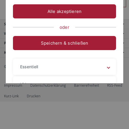
Anmelden
Alle akzeptieren
Service
oder
Weitere Angebote
Speichern & schließen
Portale
Kontaktinfo
© 2026 Eberhard Karls Universität Tübingen, Tübingen
Essentiell
Videos
Impressum
Datenschutzerklärung
Barrierefreiheit
RSS-Feed
Kurz-Link
Drucken
Impressum
Datenschutzerklärung