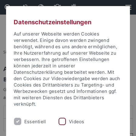
Direkt
Direkt
zum
zur
Inhalt
Fußleiste
Datenschutzeinstellungen
Auf unserer Webseite werden Cookies
verwendet. Einige davon werden zwingend
benötigt, während es uns andere ermöglichen,
Sie sind hier:
Startseite
Ihre Nutzererfahrung auf unserer Webseite zu
verbessern. Ihre getroffenen Einstellungen
können jederzeit in unserer
Anmelden
Datenschutzerklärung bearbeitet werden. Mit
Benutzeranmeldung
den Cookies zur Videowiedergabe werden auch
Cookies des Drittanbieters zu Targeting- und
Geben Sie Ihren Benutzernamen und Ihr Passwort an um sich
Werbezwecken gesetzt und Informationen ggf.
anzumelden:
mit weiteren Diensten des Drittanbieters
verknüpft.
Essentiell
Videos