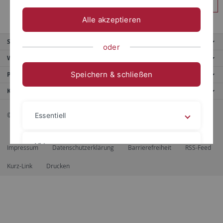
Anmelden
Alle akzeptieren
Service
oder
Weitere Angebote
Speichern & schließen
Portale
Kontaktinfo
© 2026 Eberhard Karls Universität Tübingen, Tübingen
Essentiell
Videos
Impressum
Datenschutzerklärung
Barrierefreiheit
RSS-Feed
Kurz-Link
Drucken
Impressum
Datenschutzerklärung