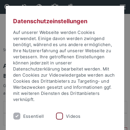
Direkt
Direkt
zum
zur
Inhalt
Fußleiste
Datenschutzeinstellungen
Auf unserer Webseite werden Cookies
verwendet. Einige davon werden zwingend
benötigt, während es uns andere ermöglichen,
Sie sind hier:
Startseite
Ihre Nutzererfahrung auf unserer Webseite zu
verbessern. Ihre getroffenen Einstellungen
können jederzeit in unserer
Anmelden
Datenschutzerklärung bearbeitet werden. Mit
Benutzeranmeldung
den Cookies zur Videowiedergabe werden auch
Cookies des Drittanbieters zu Targeting- und
Geben Sie Ihren Benutzernamen und Ihr Passwort an um sich
Werbezwecken gesetzt und Informationen ggf.
anzumelden:
mit weiteren Diensten des Drittanbieters
verknüpft.
Essentiell
Videos