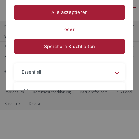
Anmelden
Alle akzeptieren
Service
oder
Weitere Angebote
Speichern & schließen
Portale
Kontaktinfo
© 2026 Eberhard Karls Universität Tübingen, Tübingen
Essentiell
Videos
Impressum
Datenschutzerklärung
Barrierefreiheit
RSS-Feed
Kurz-Link
Drucken
Impressum
Datenschutzerklärung