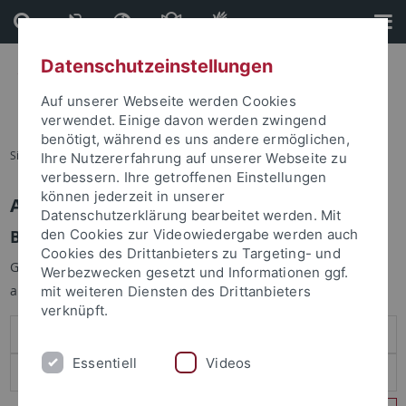
Direkt
Direkt
zum
zur
Inhalt
Fußleiste
Datenschutzeinstellungen
Auf unserer Webseite werden Cookies
verwendet. Einige davon werden zwingend
benötigt, während es uns andere ermöglichen,
Sie sind hier:
Startseite
Ihre Nutzererfahrung auf unserer Webseite zu
verbessern. Ihre getroffenen Einstellungen
können jederzeit in unserer
Anmelden
Datenschutzerklärung bearbeitet werden. Mit
Benutzeranmeldung
den Cookies zur Videowiedergabe werden auch
Cookies des Drittanbieters zu Targeting- und
Geben Sie Ihren Benutzernamen und Ihr Passwort an um sich
Werbezwecken gesetzt und Informationen ggf.
anzumelden:
mit weiteren Diensten des Drittanbieters
verknüpft.
Essentiell
Videos