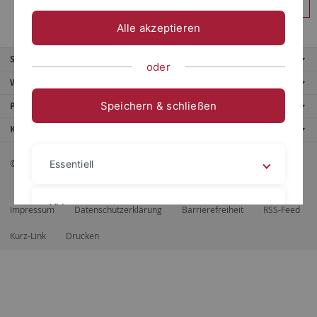
Anmelden
Alle akzeptieren
Service
oder
Weitere Angebote
Speichern & schließen
Portale
Kontaktinfo
© 2026 Eberhard Karls Universität Tübingen, Tübingen
Essentiell
Videos
Impressum
Datenschutzerklärung
Barrierefreiheit
RSS-Feed
Kurz-Link
Drucken
Impressum
Datenschutzerklärung