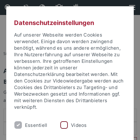
Direkt
Direkt
zum
zur
Inhalt
Fußleiste
Datenschutzeinstellungen
Auf unserer Webseite werden Cookies
verwendet. Einige davon werden zwingend
benötigt, während es uns andere ermöglichen,
Sie sind hier:
Startseite
Ihre Nutzererfahrung auf unserer Webseite zu
verbessern. Ihre getroffenen Einstellungen
können jederzeit in unserer
Anmelden
Datenschutzerklärung bearbeitet werden. Mit
Benutzeranmeldung
den Cookies zur Videowiedergabe werden auch
Cookies des Drittanbieters zu Targeting- und
Geben Sie Ihren Benutzernamen und Ihr Passwort an um sich
Werbezwecken gesetzt und Informationen ggf.
anzumelden:
mit weiteren Diensten des Drittanbieters
verknüpft.
Essentiell
Videos