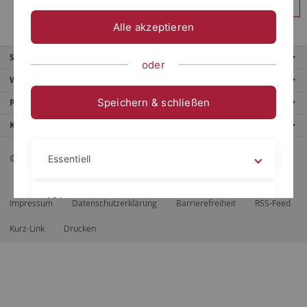
Anmelden
Alle akzeptieren
Service
oder
Weitere Angebote
Speichern & schließen
Portale
Kontaktinfo
© 2026 Eberhard Karls Universität Tübingen, Tübingen
Essentiell
Videos
Impressum
Datenschutzerklärung
Barrierefreiheit
RSS-Feed
Kurz-Link
Drucken
Impressum
Datenschutzerklärung