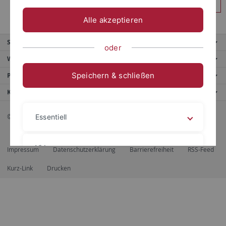
Anmelden
Alle akzeptieren
Service
oder
Weitere Angebote
Speichern & schließen
Portale
Kontaktinfo
© 2026 Eberhard Karls Universität Tübingen, Tübingen
Essentiell
Videos
Impressum
Datenschutzerklärung
Barrierefreiheit
RSS-Feed
Kurz-Link
Drucken
Impressum
Datenschutzerklärung