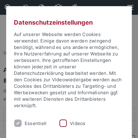
Direkt
Direkt
zum
zur
Inhalt
Fußleiste
Datenschutzeinstellungen
Auf unserer Webseite werden Cookies
verwendet. Einige davon werden zwingend
benötigt, während es uns andere ermöglichen,
Sie sind hier:
Startseite
Ihre Nutzererfahrung auf unserer Webseite zu
verbessern. Ihre getroffenen Einstellungen
können jederzeit in unserer
Anmelden
Datenschutzerklärung bearbeitet werden. Mit
Benutzeranmeldung
den Cookies zur Videowiedergabe werden auch
Cookies des Drittanbieters zu Targeting- und
Geben Sie Ihren Benutzernamen und Ihr Passwort an um sich
Werbezwecken gesetzt und Informationen ggf.
anzumelden:
mit weiteren Diensten des Drittanbieters
verknüpft.
Essentiell
Videos