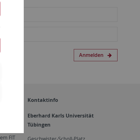
Anmelden
Kontaktinfo
Eberhard Karls Universität
Tübingen
em FIT
Geschwister-Scholl-Platz