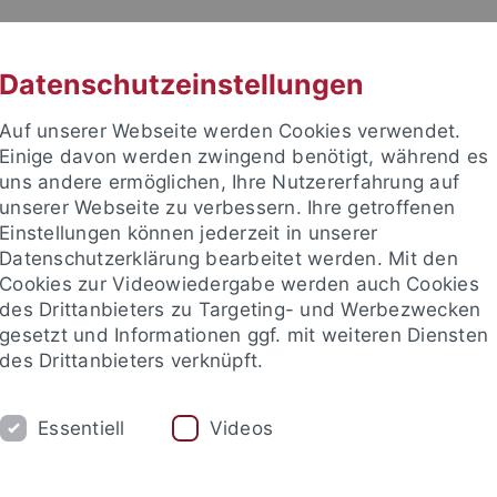
RACHE
UNI A-Z
KONTAKT
SUC
Datenschutzeinstellungen
Auf unserer Webseite werden Cookies verwendet.
Einige davon werden zwingend benötigt, während es
uns andere ermöglichen, Ihre Nutzererfahrung auf
unserer Webseite zu verbessern. Ihre getroffenen
TUDIUM
Einstellungen können jederzeit in unserer
FORSCHUNG
EINRICHTUNGE
Datenschutzerklärung bearbeitet werden. Mit den
Cookies zur Videowiedergabe werden auch Cookies
des Drittanbieters zu Targeting- und Werbezwecken
gesetzt und Informationen ggf. mit weiteren Diensten
des Drittanbieters verknüpft.
Essentiell
Videos
t an um sich anzumelden: