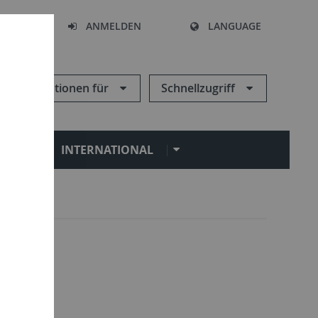
HEN
ANMELDEN
LANGUAGE
Informationen für
Schnellzugriff
N
INTERNATIONAL