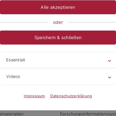
Alle akzeptieren
oder
Speichern & schließen
Essentiell
Videos
Angebote
Portale
zustand Netzwerk
ALMA
Impressum
Datenschutzerklärung
gen
Exchange Mail (OWA)
zmaterialien
Forschungsinformationssyst