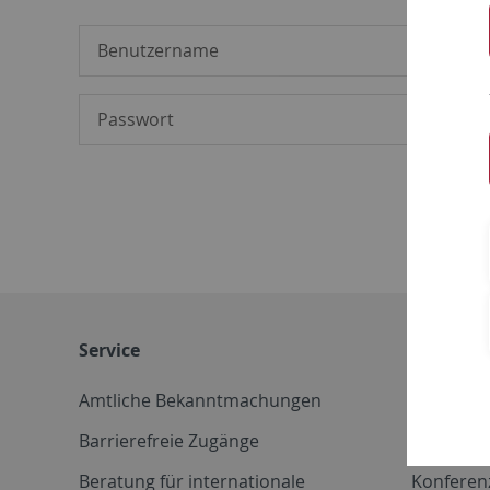
Service
Weitere 
Amtliche Bekanntmachungen
Betriebs
Barrierefreie Zugänge
CD-Vorla
Beratung für internationale
Konferen