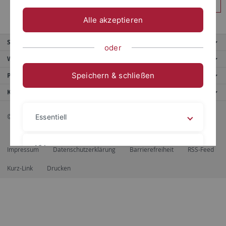
Anmelden
Alle akzeptieren
Service
oder
Weitere Angebote
Speichern & schließen
Portale
Kontaktinfo
© 2026 Eberhard Karls Universität Tübingen, Tübingen
Essentiell
Videos
Impressum
Datenschutzerklärung
Barrierefreiheit
RSS-Feed
Kurz-Link
Drucken
Impressum
Datenschutzerklärung