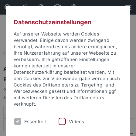
Direkt
Direkt
zum
zur
Inhalt
Fußleiste
Datenschutzeinstellungen
Auf unserer Webseite werden Cookies
verwendet. Einige davon werden zwingend
benötigt, während es uns andere ermöglichen,
Sie sind hier:
Startseite
Ihre Nutzererfahrung auf unserer Webseite zu
verbessern. Ihre getroffenen Einstellungen
können jederzeit in unserer
Anmelden
Datenschutzerklärung bearbeitet werden. Mit
Benutzeranmeldung
den Cookies zur Videowiedergabe werden auch
Cookies des Drittanbieters zu Targeting- und
Geben Sie Ihren Benutzernamen und Ihr Passwort an um sich
Werbezwecken gesetzt und Informationen ggf.
anzumelden:
mit weiteren Diensten des Drittanbieters
verknüpft.
Essentiell
Videos