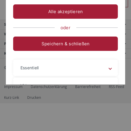
Anmelden
Alle akzeptieren
Service
oder
Weitere Angebote
Speichern & schließen
Portale
Kontaktinfo
© 2026 Eberhard Karls Universität Tübingen, Tübingen
Essentiell
Videos
Impressum
Datenschutzerklärung
Barrierefreiheit
RSS-Feed
Kurz-Link
Drucken
Impressum
Datenschutzerklärung