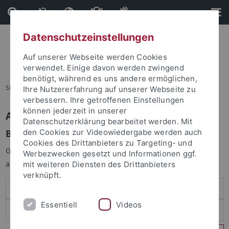
Direkt
Direkt
zum
zur
Inhalt
Fußleiste
Datenschutzeinstellungen
Auf unserer Webseite werden Cookies
verwendet. Einige davon werden zwingend
benötigt, während es uns andere ermöglichen,
Sie sind hier:
Startseite
Ihre Nutzererfahrung auf unserer Webseite zu
verbessern. Ihre getroffenen Einstellungen
können jederzeit in unserer
Anmelden
Datenschutzerklärung bearbeitet werden. Mit
Benutzeranmeldung
den Cookies zur Videowiedergabe werden auch
Cookies des Drittanbieters zu Targeting- und
Geben Sie Ihren Benutzernamen und Ihr Passwort an um sich
Werbezwecken gesetzt und Informationen ggf.
anzumelden:
mit weiteren Diensten des Drittanbieters
verknüpft.
Essentiell
Videos