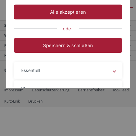
Anmelden
Alle akzeptieren
Service
oder
Weitere Angebote
Speichern & schließen
Portale
Kontaktinfo
© 2026 Eberhard Karls Universität Tübingen, Tübingen
Essentiell
Videos
Impressum
Datenschutzerklärung
Barrierefreiheit
RSS-Feed
Kurz-Link
Drucken
Impressum
Datenschutzerklärung