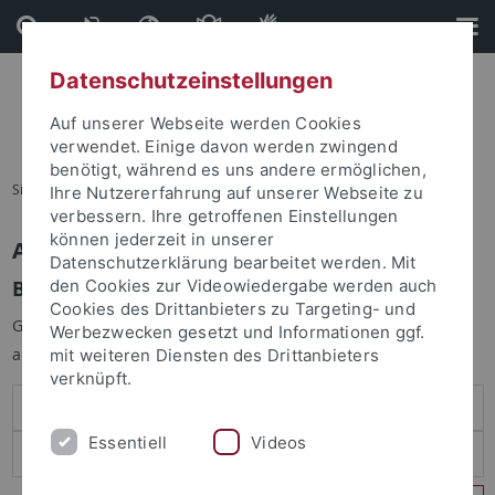
Direkt
Direkt
zum
zur
Inhalt
Fußleiste
Datenschutzeinstellungen
Auf unserer Webseite werden Cookies
verwendet. Einige davon werden zwingend
benötigt, während es uns andere ermöglichen,
Sie sind hier:
Startseite
Ihre Nutzererfahrung auf unserer Webseite zu
verbessern. Ihre getroffenen Einstellungen
können jederzeit in unserer
Anmelden
Datenschutzerklärung bearbeitet werden. Mit
Benutzeranmeldung
den Cookies zur Videowiedergabe werden auch
Cookies des Drittanbieters zu Targeting- und
Geben Sie Ihren Benutzernamen und Ihr Passwort an um sich
Werbezwecken gesetzt und Informationen ggf.
anzumelden:
mit weiteren Diensten des Drittanbieters
verknüpft.
Essentiell
Videos