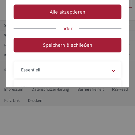
Anmelden
Alle akzeptieren
Service
oder
Weitere Angebote
Speichern & schließen
Portale
Kontaktinfo
© 2026 Eberhard Karls Universität Tübingen, Tübingen
Essentiell
Videos
Impressum
Datenschutzerklärung
Barrierefreiheit
RSS-Feed
Kurz-Link
Drucken
Impressum
Datenschutzerklärung