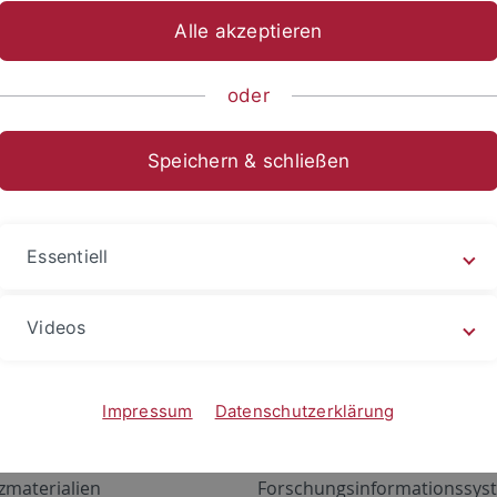
Alle akzeptieren
oder
Speichern & schließen
Essentiell
Videos
Angebote
Portale
zustand Netzwerk
ALMA
Impressum
Datenschutzerklärung
gen
Exchange Mail (OWA)
zmaterialien
Forschungsinformationssyst