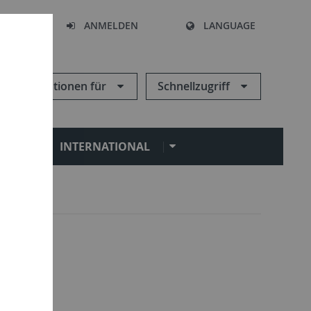
HEN
ANMELDEN
LANGUAGE
Informationen für
Schnellzugriff
N
INTERNATIONAL