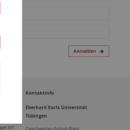
Anmelden
Kontaktinfo
Eberhard Karls Universität
Tübingen
em FIT
Geschwister-Scholl-Platz