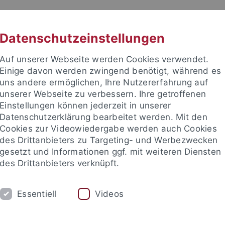
RACHE
UNI A-Z
KONTAKT
SUC
Datenschutzeinstellungen
Auf unserer Webseite werden Cookies verwendet.
Einige davon werden zwingend benötigt, während es
uns andere ermöglichen, Ihre Nutzererfahrung auf
unserer Webseite zu verbessern. Ihre getroffenen
TUDIUM
Einstellungen können jederzeit in unserer
FORSCHUNG
EINRICHTUNGE
Datenschutzerklärung bearbeitet werden. Mit den
Cookies zur Videowiedergabe werden auch Cookies
des Drittanbieters zu Targeting- und Werbezwecken
gesetzt und Informationen ggf. mit weiteren Diensten
des Drittanbieters verknüpft.
Essentiell
Videos
t an um sich anzumelden: