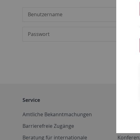
Service
Weitere 
Amtliche Bekanntmachungen
Betriebs
Barrierefreie Zugänge
CD-Vorla
Beratung für internationale
Konferen