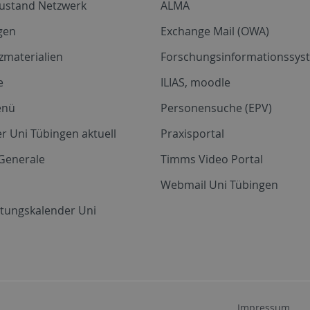
zustand Netzwerk
ALMA
gen
Exchange Mail (OWA)
zmaterialien
Forschungsinformationssyst
e
ILIAS, moodle
enü
Personensuche (EPV)
r Uni Tübingen aktuell
Praxisportal
Generale
Timms Video Portal
Webmail Uni Tübingen
ltungskalender Uni
Impressum