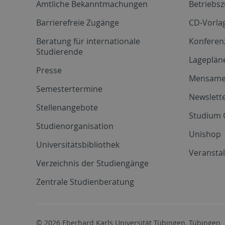
Amtliche Bekanntmachungen
Betriebs
Barrierefreie Zugänge
CD-Vorla
Beratung für internationale
Konferen
Studierende
Lageplän
Presse
Mensam
Semestertermine
Newslette
Stellenangebote
Studium 
Studienorganisation
Unishop
Universitätsbibliothek
Veransta
Verzeichnis der Studiengänge
Zentrale Studienberatung
© 2026 Eberhard Karls Universität Tübingen, Tübingen