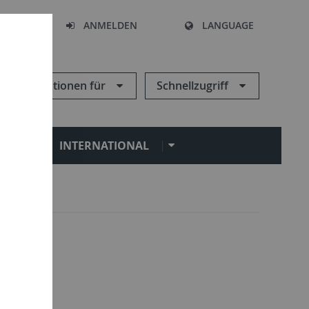
HEN
ANMELDEN
LANGUAGE
Informationen für
Schnellzugriff
N
INTERNATIONAL