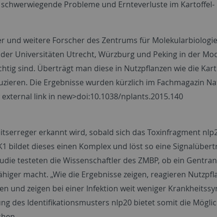
h schwerwiegende Probleme und Ernteverluste im Kartoffel
r und weitere Forscher des Zentrums für Molekularbiologie
r Universitäten Utrecht, Würzburg und Peking in der Mod
chtig sind. Überträgt man diese in Nutzpflanzen wie die Kart
uzieren. Die Ergebnisse wurden kürzlich im Fachmagazin Natur
 external link in new>doi:10.1038/nplants.2015.140
itserreger erkannt wird, sobald sich das Toxinfragment nlp
ildet dieses einen Komplex und löst so eine Signalübertra
Studie testeten die Wissenschaftler des ZMBP, ob ein Gentra
ähiger macht. „Wie die Ergebnisse zeigen, reagieren Nutzpf
en und zeigen bei einer Infektion weit weniger Krankheitss
lung des Identifikationsmusters nlp20 bietet somit die Mögl
chen.