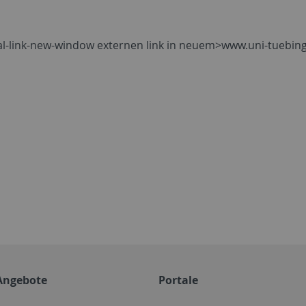
nal-link-new-window externen link in neuem>www.uni-tuebin
Angebote
Portale