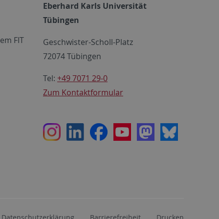
Eberhard Karls Universität
Tübingen
em FIT
Geschwister-Scholl-Platz
72074 Tübingen
Tel:
+49 7071 29-0
Zum Kontaktformular
Instagram
LinkedIn
Facebook
Youtube
Mastodon
Bluesky
Datenschutzerklärung
Barrierefreiheit
Drucken