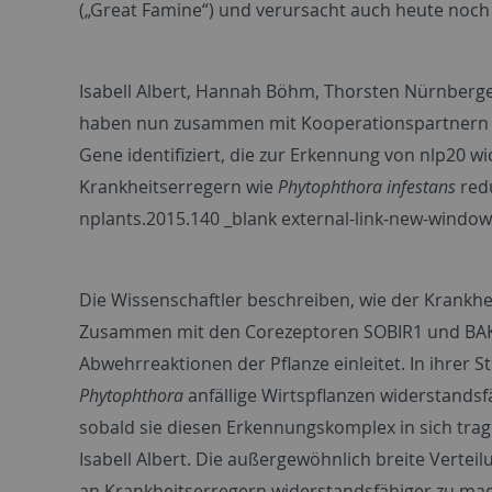
(„Great Famine“) und verursacht auch heute noc
Isabell Albert, Hannah Böhm, Thorsten Nürnberge
haben nun zusammen mit Kooperationspartnern de
Gene identifiziert, die zur Erkennung von nlp20 wi
Krankheitserregern wie
Phytophthora infestans
red
nplants.2015.140 _blank external-link-new-window
Die Wissenschaftler beschreiben, wie der Krankhe
Zusammen mit den Corezeptoren SOBIR1 und BAK1 b
Abwehrreaktionen der Pflanze einleitet. In ihrer 
Phytophthora
anfällige Wirtspflanzen widerstandsf
sobald sie diesen Erkennungskomplex in sich trag
Isabell Albert. Die außergewöhnlich breite Vertei
an Krankheitserregern widerstandsfähiger zu ma