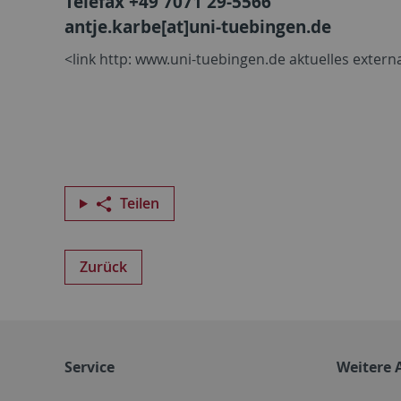
Telefax +49 7071 29-5566
antje.karbe[at]uni-tuebingen.de
<link http: www.uni-tuebingen.de aktuelles exter
Teilen
Zurück
Service
Weitere 