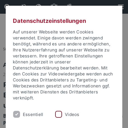
Direkt
Direkt
zum
zur
Inhalt
Fußleiste
Datenschutzeinstellungen
Auf unserer Webseite werden Cookies
verwendet. Einige davon werden zwingend
benötigt, während es uns andere ermöglichen,
Sie sind hier:
Startseite
Ihre Nutzererfahrung auf unserer Webseite zu
verbessern. Ihre getroffenen Einstellungen
können jederzeit in unserer
Aktuelle Informationen
Datenschutzerklärung bearbeitet werden. Mit
den Cookies zur Videowiedergabe werden auch
21.12.2017
Cookies des Drittanbieters zu Targeting- und
Pflanzen zeigen
Werbezwecken gesetzt und Informationen ggf.
mit weiteren Diensten des Drittanbieters
Entscheidungsspielraum im Kampf
verknüpft.
um Licht
Essentiell
Videos
Biologinnen der Universität Tübingen zeigen, dass
Pflanzen unter Konkurrenz zwischen