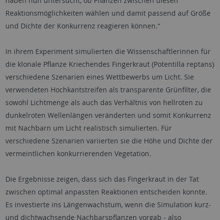
haben nun untersucht, ob Pflanzen zwischen diesen
Reaktionsmöglichkeiten wählen und damit passend auf Größe
und Dichte der Konkurrenz reagieren können.“
In ihrem Experiment simulierten die Wissenschaftlerinnen für
die klonale Pflanze Kriechendes Fingerkraut (Potentilla reptans)
verschiedene Szenarien eines Wettbewerbs um Licht. Sie
verwendeten Hochkantstreifen als transparente Grünfilter, die
sowohl Lichtmenge als auch das Verhältnis von hellroten zu
dunkelroten Wellenlängen veränderten und somit Konkurrenz
mit Nachbarn um Licht realistisch simulierten. Für
verschiedene Szenarien variierten sie die Höhe und Dichte der
vermeintlichen konkurrierenden Vegetation.
Die Ergebnisse zeigen, dass sich das Fingerkraut in der Tat
zwischen optimal anpassten Reaktionen entscheiden konnte.
Es investierte ins Längenwachstum, wenn die Simulation kurz-
und dichtwachsende Nachbarspflanzen vorgab ‒ also