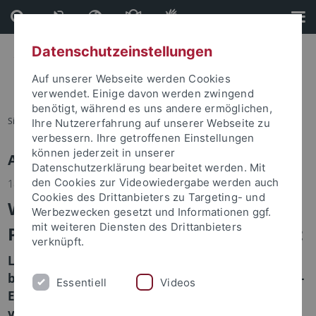
Direkt
Direkt
zum
zur
Inhalt
Fußleiste
Datenschutzeinstellungen
Auf unserer Webseite werden Cookies
verwendet. Einige davon werden zwingend
benötigt, während es uns andere ermöglichen,
Sie sind hier:
Startseite
Ihre Nutzererfahrung auf unserer Webseite zu
verbessern. Ihre getroffenen Einstellungen
können jederzeit in unserer
Aktuelle Informationen
Datenschutzerklärung bearbeitet werden. Mit
den Cookies zur Videowiedergabe werden auch
18.12.2017
Cookies des Drittanbieters zu Targeting- und
Wirkmechanismus gefährlicher
Werbezwecken gesetzt und Informationen ggf.
mit weiteren Diensten des Drittanbieters
Pflanzenkrankheiten entschlüsselt
verknüpft.
Lab Nürnberger - Chance auf Entwicklung neuer
biologischer Pflanzenschutzmittel und Herbizide –
Essentiell
Videos
Ergebnisse im Fachmagazin „Science“
veröffentlicht