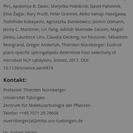
Pirc, Apolonija B. Zavec, Marjetka Podobnik, David Pahovnik,
Ema Žagar, Rory Pruitt, Peter Greimel, Akiko Yamaji-Hasegawa,
Toshihide Kobayashi, Agnieszka Zienkiewicz, Jasmin Gömann,
Jenny C. Mortimer, Lin Fang, Adiilah Mamode-Cassim, Magali
Deleu, Laurence Lins, Claudia Oecking, Ivo Feussner, Sébastien
Mongrand, Gregor Anderluh, Thorsten Nürnberger: Eudicot
plant-specific sphingolipids determine host selectivity of
microbial NLP cytolysins,
Science
, 2017. DOI:
10.1126/science.aan6874
Kontakt:
Professor Thorsten Nürnberger
Universität Tübingen
Zentrum für Molekularbiologie der Pflanzen
Telefon ++49 7071 29-76658
nuernberger[at]zmbp.uni-tuebingen.de
Dr. Isabell Albert