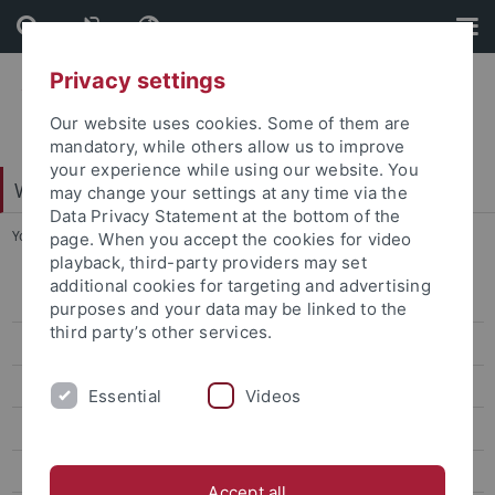
Skip
Skip
to
to
content
footer
Privacy settings
Our website uses cookies. Some of them are
mandatory, while others allow us to improve
your experience while using our website. You
Web-Styleguide Uni Tübingen
may change your settings at any time via the
Data Privacy Statement at the bottom of the
You are here:
Startseite
...
News
page. When you accept the cookies for video
playback, third-party providers may set
additional cookies for targeting and advertising
News
purposes and your data may be linked to the
third party’s other services.
Box Standard grau
News weiß ohne Bild
Essential
Videos
Weiß mit Bild
Box ohne Bild mit Rahmen
Accept all