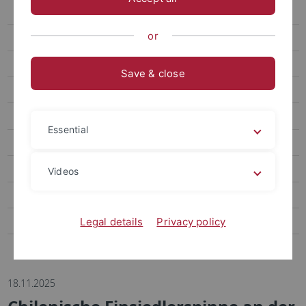
Box mit Bild mit Rahmen
or
Box weiß
Box anthrazit
Save & close
Pfeile weiß
Pfeile grau
Essential
Pfeile anthrazit
Box kompakt
Videos
Veranstaltungen als News
Formulare
Legal details
Privacy policy
OpenStreetMap
18.11.2025