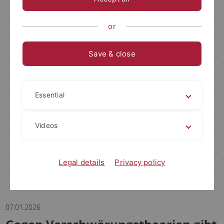
Box mit Bild mit Rahmen
or
Box weiß
Box anthrazit
Save & close
Pfeile weiß
Pfeile grau
Essential
Pfeile anthrazit
Box kompakt
Videos
Veranstaltungen als News
Formulare
Legal details
Privacy policy
OpenStreetMap
07.01.2026