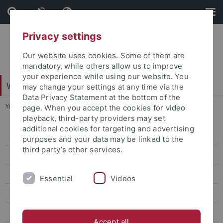
Skip
Skip
to
to
content
footer
Privacy settings
Our website uses cookies. Some of them are
mandatory, while others allow us to improve
your experience while using our website. You
Web-Styleguide Uni Tübingen
may change your settings at any time via the
Data Privacy Statement at the bottom of the
You are here:
Startseite
...
News
page. When you accept the cookies for video
playback, third-party providers may set
additional cookies for targeting and advertising
News
purposes and your data may be linked to the
third party’s other services.
Box Standard grau
News weiß ohne Bild
Essential
Videos
Weiß mit Bild
Box ohne Bild mit Rahmen
Accept all