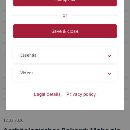
Box mit Bild mit Rahmen
or
Box weiß
Box anthrazit
Save & close
Pfeile weiß
Pfeile grau
Essential
Pfeile anthrazit
Box kompakt
Videos
Veranstaltungen als News
Formulare
Legal details
Privacy policy
OpenStreetMap
12.03.2026