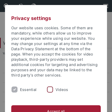
Skip
Skip
to
to
content
footer
Privacy settings
Our website uses cookies. Some of them are
mandatory, while others allow us to improve
your experience while using our website. You
Web-Styleguide Uni Tübingen
may change your settings at any time via the
Data Privacy Statement at the bottom of the
You are here:
Startseite
...
News
page. When you accept the cookies for video
playback, third-party providers may set
additional cookies for targeting and advertising
News
purposes and your data may be linked to the
third party’s other services.
Box Standard grau
News weiß ohne Bild
Essential
Videos
Weiß mit Bild
Box ohne Bild mit Rahmen
Accept all