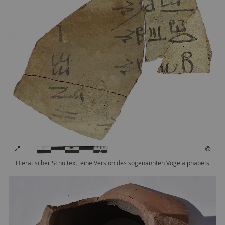
Hieratischer Schultext, eine Version des sogenannten Vogelalphabets