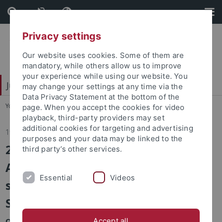
Skip
Skip
to
to
content
footer
Privacy settings
Our website uses cookies. Some of them are
mandatory, while others allow us to improve
your experience while using our website. You
Juristische Fakultät
may change your settings at any time via the
Data Privacy Statement at the bottom of the
You are here:
Startseite
...
Fakultät
page. When you accept the cookies for video
playback, third-party providers may set
additional cookies for targeting and advertising
19.05.2026
purposes and your data may be linked to the
2. Klausuren in den Übungen für
third party’s other services.
Anfänger und Fortgeschrittene
Essential
Videos
sowie im Grundlagenfach im
Sommersemester 2026
Ort: Hörsäle im Kupferbau
Accept all