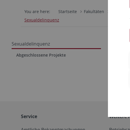
You are here:
Startseite
Fakultäten
Juristisch
Sexualdelinquenz
Abges
Sexualdelinquenz
Veru
Abgeschlossene Projekte
„Gle
ihre
Rück
Service
Weitere 
Amtliche Bekanntmachungen
Betriebs