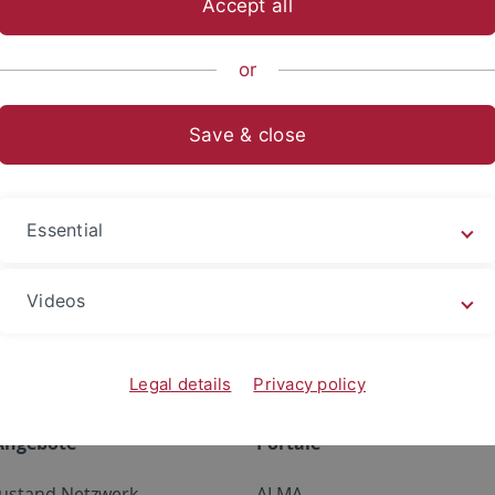
Accept all
e Fakultät
Forschung
Institute und Forschungsstellen
Inst
or
Save & close
chlossene Projekte
rteilte Sexualstraftäterinnen – eine empirische Analyse sex
Essential
iches Recht für alle – auch für Sexualstraftäter?“ - Sonderre
 kriminologische Berechtigung.
fallgefährdete Sexualstraftäter in Hessen
Videos
Legal details
Privacy policy
Angebote
Portale
zustand Netzwerk
ALMA