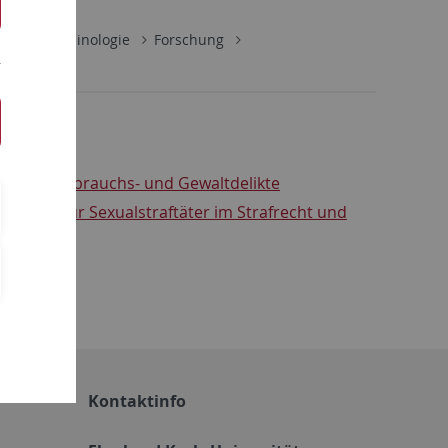
itut für Kriminologie
Forschung
ueller Missbrauchs- und Gewaltdelikte
gelungen für Sexualstraftäter im Strafrecht und
Kontaktinfo