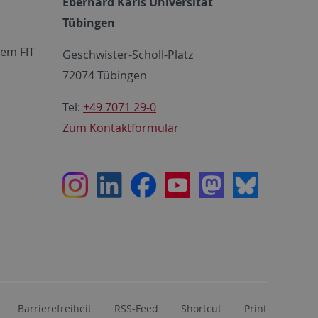
Eberhard Karls Universität
Tübingen
em FIT
Geschwister-Scholl-Platz
72074 Tübingen
Tel:
+49 7071 29-0
Zum Kontaktformular
Instagram
LinkedIn
Facebook
Youtube
Mastodon
Bluesky
Barrierefreiheit
RSS-Feed
Shortcut
Print