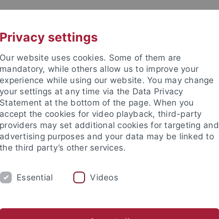
UNI A-Z
KONTAKT
Privacy settings
Our website uses cookies. Some of them are
mandatory, while others allow us to improve your
experience while using our website. You may change
your settings at any time via the Data Privacy
Statement at the bottom of the page. When you
accept the cookies for video playback, third-party
providers may set additional cookies for targeting and
advertising purposes and your data may be linked to
the third party’s other services.
Essential
Videos
FORSCHUNG
LEHRE
KRIMG 2024
Strafverfahrensforschung
(Jugend-)Strafvollzug/ Straffälligenhi