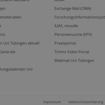
gen
Exchange Mail (OWA)
zmaterialien
Forschungsinformationssyst
e
ILIAS, moodle
enü
Personensuche (EPV)
r Uni Tübingen aktuell
Praxisportal
Generale
Timms Video Portal
Webmail Uni Tübingen
ltungskalender Uni
Impressum
Datenschutzerklärung