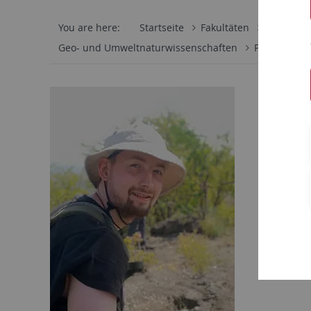
You are here:
Startseite
Fakultäten
Mathemati
Geo- und Umweltnaturwissenschaften
Petrologie 