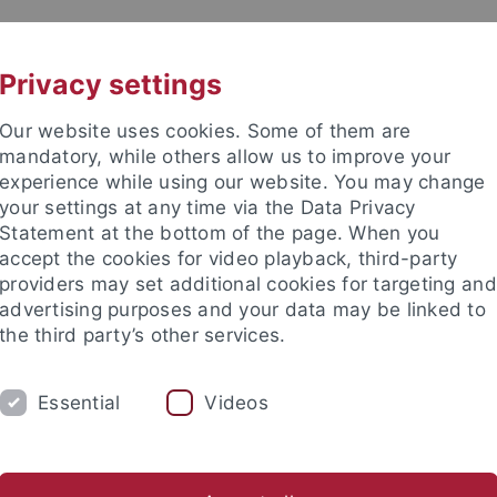
UNI A-Z
KONTAKT
Privacy settings
Our website uses cookies. Some of them are
mandatory, while others allow us to improve your
experience while using our website. You may change
your settings at any time via the Data Privacy
Statement at the bottom of the page. When you
akultät
accept the cookies for video playback, third-party
sche Rohstoffe
providers may set additional cookies for targeting and
advertising purposes and your data may be linked to
the third party’s other services.
Essential
Videos
ARBEITSGRUPPE
MITARBEITER
Benjamin F. Walter
Dominic Raisch
Andreja Ladišić