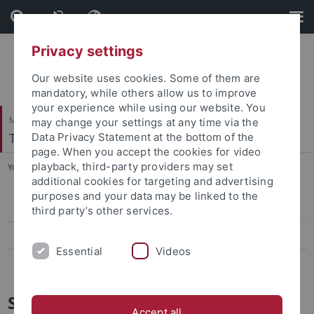
Skip
Skip
to
to
content
footer
Privacy settings
Our website uses cookies. Some of them are
mandatory, while others allow us to improve
your experience while using our website. You
Mathematisch-Naturwissenschaftliche Fakultät
may change your settings at any time via the
Terrestrische Paläoklimatologie
Data Privacy Statement at the bottom of the
page. When you accept the cookies for video
playback, third-party providers may set
You are here:
Startseite
...
Sammlungsdatenbank
additional cookies for targeting and advertising
purposes and your data may be linked to the
Ausleihe
third party’s other services.
Anmeldung
Essential
Videos
Sammlungsdatenbank
Sammlungsdatenbank SeSAM
Accept all