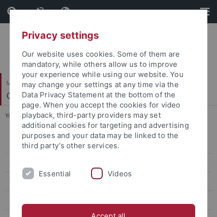
Skip
Skip
to
to
content
footer
Privacy settings
Our website uses cookies. Some of them are
mandatory, while others allow us to improve
your experience while using our website. You
Mathematisch-Naturwissenschaftliche Fakultät
may change your settings at any time via the
Geoinformatik / GIS
Data Privacy Statement at the bottom of the
page. When you accept the cookies for video
playback, third-party providers may set
You are here:
Startseite
...
Energielabor Tübingen
additional cookies for targeting and advertising
purposes and your data may be linked to the
Gletschermonitoring InSAR
third party’s other services.
Rapid Planning
Essential
Videos
EO4HumEn+
Housing Supply in Kigali
Accept all