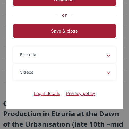
Ausstellungsprojekte
or
Fachkonferenzen
Save & close
Exkursionen
Abschlussarbeiten
Fördervereine
Essential
Publikationsreihen
Videos
Sammlung
Links
Legal details
Privacy policy
Crafts and the City Ceramic
Production in Etruria at the Dawn
of the Urbanisation (late 10th –mid