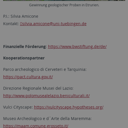
Gewinnung geologischer Proben in Etrurien.
P.I.: Silvia Amicone
Kontakt:
silvia.amicone
@uni-tuebingen.de
Finanzielle Förderung
:
https://www.bwstiftung.de/de/
Kooperationspartner
Parco archeologico di Cerveteri e Tarquinia:
https://pact.cultura.gov.it/
Direzione Regionale Musei del Lazio:
http://www.polomusealelazio.beniculturali.it/
Vulci Cityscape:
https://vulcityscape.hypotheses.org/
Museo Archeologico e d´Arte della Maremma:
https://maam.comune.grosseto.it/