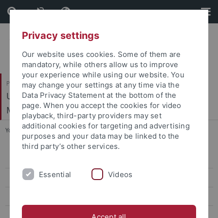
Skip
Skip
to
to
content
footer
Privacy settings
Our website uses cookies. Some of them are
mandatory, while others allow us to improve
your experience while using our website. You
Philosophische Fakultät
may change your settings at any time via the
Ur- und Frühgeschichte und Archäologie des
Data Privacy Statement at the bottom of the
page. When you accept the cookies for video
Mittelalters
playback, third-party providers may set
additional cookies for targeting and advertising
You are here:
Startseite
...
Aktuelle Forschungsprojekte
purposes and your data may be linked to the
third party’s other services.
Mitarbeiter
Essential
Videos
Forschungsprojekte
Aktuelle Forschungsprojekte
Abgeschlossene Forschungsprojekte
Accept all