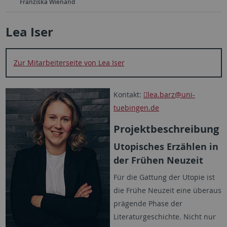
Franziska Wienand
Lea Iser
Zur Mitarbeiterseite von Lea Iser
Kontakt:
lea.barz
@uni-
tuebingen.de
Projektbeschreibung
Utopisches Erzählen in
der Frühen Neuzeit
Für die Gattung der Utopie ist
die Frühe Neuzeit eine überaus
prägende Phase der
Literaturgeschichte. Nicht nur