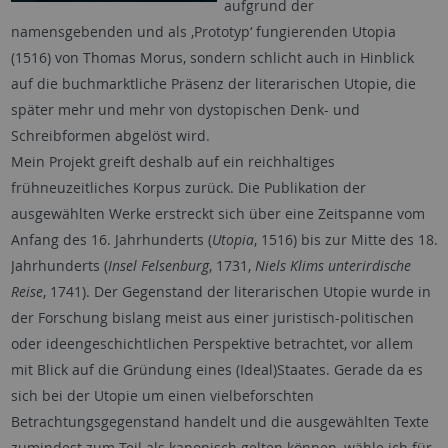
aufgrund der
namensgebenden und als ‚Prototyp‘ fungierenden Utopia
(1516) von Thomas Morus, sondern schlicht auch in Hinblick
auf die buchmarktliche Präsenz der literarischen Utopie, die
später mehr und mehr von dystopischen Denk- und
Schreibformen abgelöst wird.
Mein Projekt greift deshalb auf ein reichhaltiges
frühneuzeitliches Korpus zurück. Die Publikation der
ausgewählten Werke erstreckt sich über eine Zeitspanne vom
Anfang des 16. Jahrhunderts (
Utopia
, 1516) bis zur Mitte des 18.
Jahrhunderts (
Insel Felsenburg
, 1731,
Niels Klims unterirdische
Reise
, 1741). Der Gegenstand der literarischen Utopie wurde in
der Forschung bislang meist aus einer juristisch-politischen
oder ideengeschichtlichen Perspektive betrachtet, vor allem
mit Blick auf die Gründung eines (Ideal)Staates. Gerade da es
sich bei der Utopie um einen vielbeforschten
Betrachtungsgegenstand handelt und die ausgewählten Texte
zumindest zum Teil als kanonisch gelten können, wähle ich für