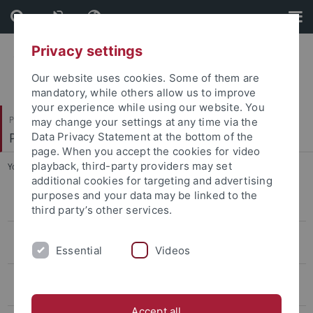
Skip
Skip
to
to
content
footer
Privacy settings
Our website uses cookies. Some of them are
mandatory, while others allow us to improve
your experience while using our website. You
Philosophische Fakultät
may change your settings at any time via the
Prof. Dr. Jörg Robert
Data Privacy Statement at the bottom of the
page. When you accept the cookies for video
playback, third-party providers may set
You are here:
Startseite
...
Lea Iser
additional cookies for targeting and advertising
purposes and your data may be linked to the
SFB 1391 Andere Ästhetik
third party’s other services.
VL17: Literaturwissenschaftliches Verfasserlexikon 17. Jahrhundert
Essential
Videos
(DFG)
DFG-Projekt Hybrid-Edition der deutschsprachigen Werke des Martin
Opitz
Accept all