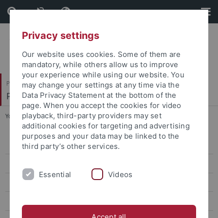
Skip
Skip
to
to
content
footer
Privacy settings
Our website uses cookies. Some of them are
mandatory, while others allow us to improve
your experience while using our website. You
Philosophische Fakultät
may change your settings at any time via the
Prof. Dr. Jörg Robert
Data Privacy Statement at the bottom of the
page. When you accept the cookies for video
playback, third-party providers may set
You are here:
Startseite
...
4. EdiKo Workshop
additional cookies for targeting and advertising
purposes and your data may be linked to the
Trilaterale Forschungskonferenzen: Freiheit der Kunst
third party’s other services.
4. EdiKo Workshop
Essential
Videos
Workshop Deutsch-Italienischer Kulturtransfer
Tagung Traum, Halluzination, Phantasmagorie
Accept all