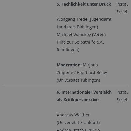
5. Fachlichkeit unter Druck
Institut
Erzieh
Wolfgang Trede (Jugendamt
Landkreis Böblingen)
Michael Wandrey (Verein
Hilfe zur Selbsthilfe e.V.,
Reutlingen)
Moderation:
Mirjana
Zipperle / Eberhard Bolay
(Universität Tübingen)
6. Internationaler Vergleich
Institut
als Kritikperspektive
Erzieh
Andreas Walther
(Universität Frankfurt)
Andrea Bosch (IRIS e.V.,