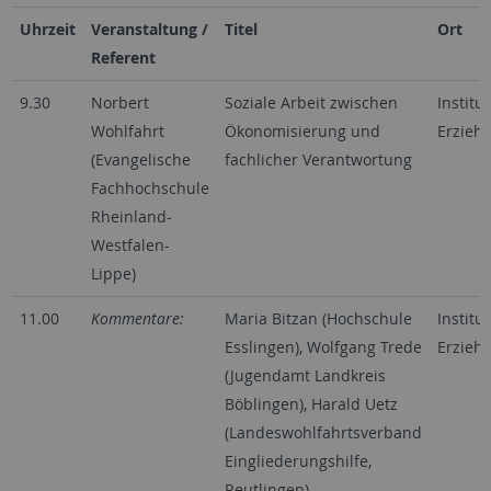
Uhrzeit
Veranstaltung /
Titel
Ort
Referent
9.30
Norbert
Soziale Arbeit zwischen
Institut
Wohlfahrt
Ökonomisierung und
Erzieh
(Evangelische
fachlicher Verantwortung
Fachhochschule
Rheinland-
Westfalen-
Lippe)
11.00
Kommentare:
Maria Bitzan (Hochschule
Institut
Esslingen), Wolfgang Trede
Erzieh
(Jugendamt Landkreis
Böblingen), Harald Uetz
(Landeswohlfahrtsverband
Eingliederungshilfe,
Reutlingen)