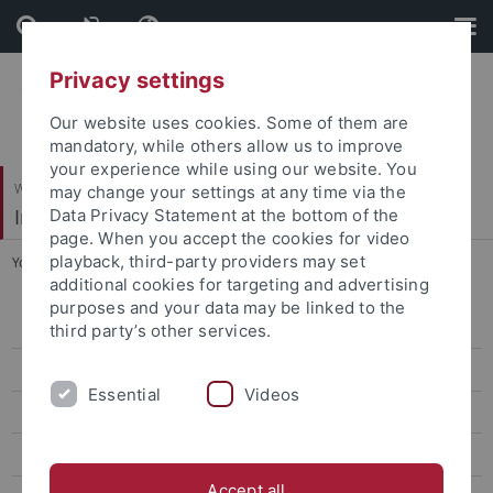
Skip
Skip
to
to
content
footer
Privacy settings
Our website uses cookies. Some of them are
mandatory, while others allow us to improve
your experience while using our website. You
Wirtschafts- und Sozialwissenschaftliche Fakultät
may change your settings at any time via the
Institut für Erziehungswissenschaft
Data Privacy Statement at the bottom of the
page. When you accept the cookies for video
playback, third-party providers may set
You are here:
Startseite
...
Programm
additional cookies for targeting and advertising
purposes and your data may be linked to the
Personal
third party’s other services.
Forschungsprojekte
Essential
Videos
Masterstudiengang
Arbeitsstellen
Accept all