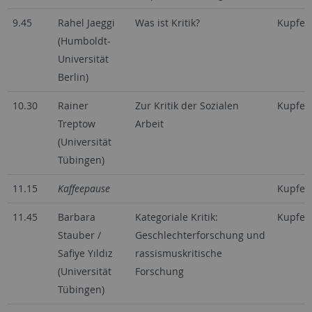
9.45
Rahel Jaeggi
Was ist Kritik?
Kupfer
(Humboldt-
Universität
Berlin)
10.30
Rainer
Zur Kritik der Sozialen
Kupfer
Treptow
Arbeit
(Universität
Tübingen)
11.15
Kaffeepause
Kupfer
11.45
Barbara
Kategoriale Kritik:
Kupfer
Stauber /
Geschlechterforschung und
Safiye Yıldız
rassismuskritische
(Universität
Forschung
Tübingen)