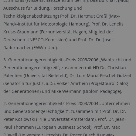
E. Simonis (Wissenschaftszentrum Berlin), Ulla Burchart (MdB,
Ausschuss für Bildung, Forschung und
Technikfolgenabschätzung) Prof .Dr. Hartmut Graßl (Max-
Planck-Institut für Meteorologie Hamburg), Prof. Dr. Lenelis
Kruse-Graumann (Fernuniversität Hagen, Mitglied der
Deutschen UNESCO-Komission) und Prof. Dr. Dr. Josef
Radermacher (FAW/n Ulm).
3. Generationengerechtigkeits-Preis 2005/2006 „Wahlrecht und
Generationengerechtigkeit“, zusammen mit HD Dr. Christian
Palentien (Universität Bielefeld), Dr. Lore Maria Peschel-Gutzeit
(Senatorin für Justiz, a.D.), Volker Amrhein (Projektbüro Dialog
der Generationen) und Mike Weimann (Diplom-Pädagoge).
2. Generationengerechtigkeits-Preis 2003/2004 „Unternehmen
und Generationengerechtigkeit“, zusammen mit Prof. Dr. Dr.
Peter Koslowski (Frije Universität Amsterdam), Prof. Dr. Jean-
Paul Thommen (European Business School), Prof. Dr. Max
Düwell (Universiteit Utrecht), Dr. Roger Busch (Ludwig-