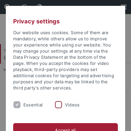
Skip
Skip
to
to
content
footer
Privacy settings
Our website uses cookies. Some of them are
mandatory, while others allow us to improve
your experience while using our website. You
Wirtschafts- und Sozialwissenschaftliche Fakultät
may change your settings at any time via the
Institut für Politikwissenschaft
Data Privacy Statement at the bottom of the
page. When you accept the cookies for video
playback, third-party providers may set
You are here:
Startseite
...
Jurorentätigkeiten
additional cookies for targeting and advertising
purposes and your data may be linked to the
Zur Person von apl. Professor Dr. Dr. Jörg Tremmel
third party’s other services.
CV Prof. Tremmel
Essential
Videos
Wissenschaftliche Monographien
Sammelbände
Accept all